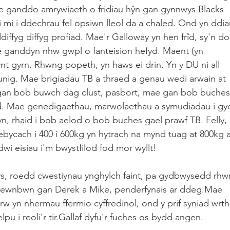
Mae ganddo amrywiaeth o fridiau hŷn gan gynnwys Blacks 
i i ddechrau fel opsiwn lleol da a chaled. Ond yn ddia
ffyg diffyg profiad. Mae'r Galloway yn hen frîd, sy'n do
ae ganddyn nhw gwpl o fanteision hefyd. Maent (yn 
t gyrn. Rhwng popeth, yn haws ei drin. Yn y DU ni all 
ig. Mae brigiadau TB a thraed a genau wedi arwain at 
gan bob buwch dag clust, pasbort, mae gan bob buches
liad. Mae genedigaethau, marwolaethau a symudiadau i gy
n, rhaid i bob aelod o bob buches gael prawf TB. Felly, 
ebycach i 400 i 600kg yn hytrach na mynd tuag at 800kg a
dwi eisiau i'm bwystfilod fod mor wyllt!
ays, roedd cwestiynau ynghylch faint, pa gydbwysedd rhw
mewnbwn gan Derek a Mike, penderfynais ar ddeg.Mae 
w yn nhermau ffermio cyffredinol, ond y prif syniad wrth
pu i reoli'r tir.Gallaf dyfu'r fuches os bydd angen.