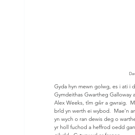
Dav
Gyda hyn mewn golwg, es i ati i d
Gymdeithas Gwartheg Galloway a f
Alex Weeks, tîm gŵr a gwraig.  
brîd yn werth ei wybod.  Mae'n am
yn wych o ran dewis deg o warthe
yr holl fuchod a heffrod oedd ga