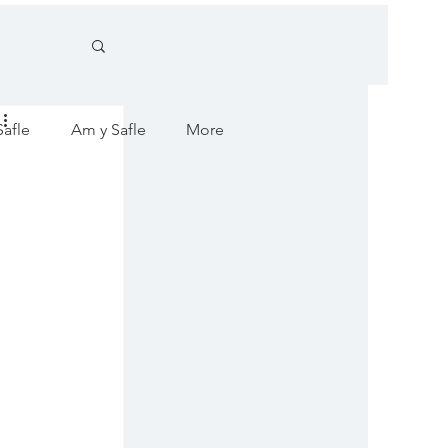
afle
Am y Safle
More