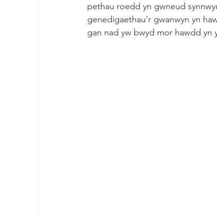
pethau roedd yn gwneud synnwyr i 
genedigaethau'r gwanwyn yn haws (
gan nad yw bwyd mor hawdd yn yr