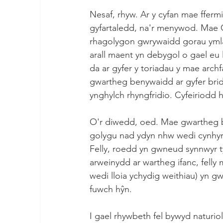
Nesaf, rhyw. Ar y cyfan mae fferm
gyfartaledd, na'r menywod. Mae Ga
rhagolygon gwrywaidd gorau ymla
arall maent yn debygol o gael eu 
da ar gyfer y toriadau y mae arch
gwartheg benywaidd ar gyfer brid
ynghylch rhyngfridio. Cyfeiriodd h
O'r diwedd, oed. Mae gwartheg ben
golygu nad ydyn nhw wedi cynhyrc
Felly, roedd yn gwneud synnwyr t
arweinydd ar wartheg ifanc, fell
wedi lloia ychydig weithiau) yn g
fuwch hŷn.
I gael rhywbeth fel bywyd naturio