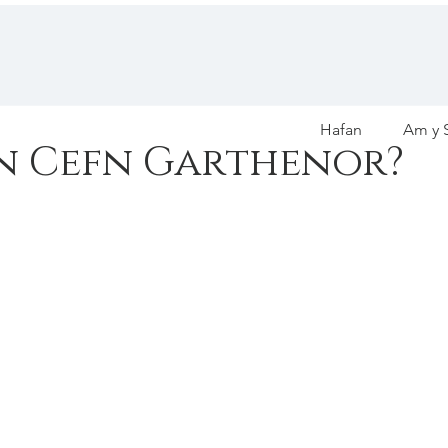
Hafan
Am y S
n Cefn Garthenor?