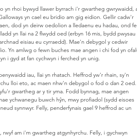
io yn rhoi bywyd llawer byrrach i'r gwartheg gwrywaidd, a
lloways yn cael eu bridio am gig eidion. Gellir cadw'r 
en, dod yn deirw oedolion a lledaenu eu hadau, ond fel
lladd yn llai na 2 flwydd oed (erbyn 16 mis, bydd pwysau 
farchnad eisiau eu cyrraedd). Mae'n debygol y cedwir 
io. Yn amlwg o fewn buches mae angen i chi fod yn ofal
yn i gyd at fan cychwyn i ferched yn unig. 
ywaidd iau, llai yn rhatach. Heffrod yw'r rhain, sy'n 
hu lloi eto, ac maen nhw'n debygol o fod o dan 2 oed.
yfu'r gwartheg ar y tir yma. Fodd bynnag, mae angen 
y mae ychwanegu buwch hŷn, mwy profiadol (sydd eisoes 
wneud synnwyr. Felly, penderfynais gael 9 heffrod ac un 
l, rwyf am i'm gwartheg atgynhyrchu. Felly, i gychwyn 