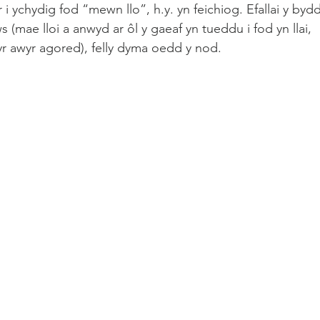
ychydig fod “mewn llo”, h.y. yn feichiog. Efallai y bydd
mae lloi a anwyd ar ôl y gaeaf yn tueddu i fod yn llai, 
 awyr agored), felly dyma oedd y nod.