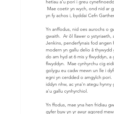
hetiau a'u pori i greu cynefinoed
 Mae coetir yn wych, ond nid ar gyfer popeth, ac mae angen cydbwysedd iach arnom.  Ac 
yn fy achos i, byddai Cefn Garth
Yn anffodus, nid oes aurochs o g
gwaith.  Ar ôl llawer o ystyriae
Jenkins, penderfynais fod angen he
modern yn gallu delio â thywydd g
do am hyd at 6 mis y flwyddyn, a 
flwyddyn.  Mae cynhyrchu cig eid
golygu eu cadw mewn un lle i dyfu
egni yn cerdded o amgylch pori.  R
iddyn nhw, ac yna'n ategu hynny g
a'u gallu cynhyrchiol.
Yn ffodus, mae yna hen fridiau gw
gyfer byw yn yr awyr agored mewn