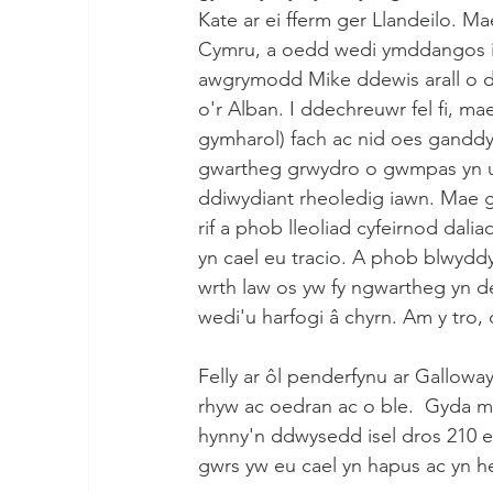
Kate ar ei fferm ger Llandeilo. 
Cymru, a oedd wedi ymddangos i m
awgrymodd Mike ddewis arall o ddi
o'r Alban. I ddechreuwr fel fi, m
gymharol) fach ac nid oes ganddyn
gwartheg grwydro o gwmpas yn un
ddiwydiant rheoledig iawn. Mae 
rif a phob lleoliad cyfeirnod da
yn cael eu tracio. A phob blwyddy
wrth law os yw fy ngwartheg yn d
wedi'u harfogi â chyrn. Am y tro, 
Felly ar ôl penderfynu ar Gallow
rhyw ac oedran ac o ble.  Gyda 
hynny'n ddwysedd isel dros 210 er
gwrs yw eu cael yn hapus ac yn hel