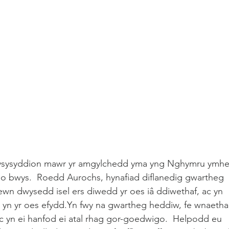
 llysysyddion mawr yr amgylchedd yma yng Nghymru ymhel
r o bwys.  Roedd Aurochs, hynafiad diflanedig gwartheg 
n dwysedd isel ers diwedd yr oes iâ ddiwethaf, ac yn 
 yn yr oes efydd.Yn fwy na gwartheg heddiw, fe wnaetha
ac yn ei hanfod ei atal rhag gor-goedwigo.  Helpodd eu 