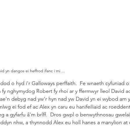
id yn dangos ei heffrod ifanc i mi ...
dod o hyd i'r Galloways perffaith.  Fe wnaeth cyfuniad o
y nghymydog Robert fy rhoi ar y ffermwyr lleol David ac
Mae'n debyg nad yw'r hyn nad yw David yn ei wybod am y
lwg ei fod ef ac Alex yn caru eu hanifeiliaid ac roeddent
g a gyfarfu â'm brîff.  Dros gwpl o benwythnosau gwelai
nddyn nhw, a thynnodd Alex eu holl hanes a manylion at e