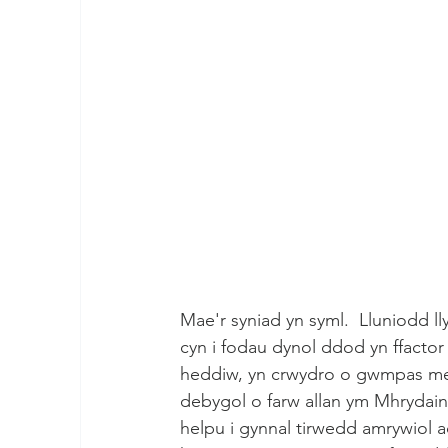
Mae'r syniad yn syml.  Lluniodd
cyn i fodau dynol ddod yn ffacto
heddiw, yn crwydro o gwmpas mew
debygol o farw allan ym Mhrydain
helpu i gynnal tirwedd amrywiol 