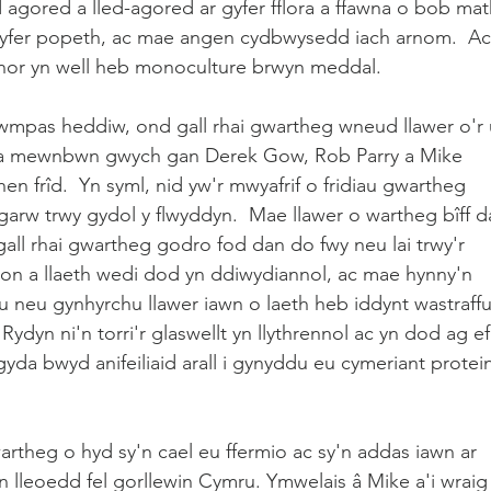
d agored a lled-agored ar gyfer fflora a ffawna o bob mat
enor yn well heb monoculture brwyn meddal.
wmpas heddiw, ond gall rhai gwartheg wneud llawer o'r 
th, a mewnbwn gwych gan Derek Gow, Rob Parry a Mike 
n frîd.  Yn syml, nid yw'r mwyafrif o fridiau gwartheg 
arw trwy gydol y flwyddyn.  Mae llawer o wartheg bîff d
gall rhai gwartheg godro fod dan do fwy neu lai trwy'r 
ion a llaeth wedi dod yn ddiwydiannol, ac mae hynny'n 
 neu gynhyrchu llawer iawn o laeth heb iddynt wastraffu
ydyn ni'n torri'r glaswellt yn llythrennol ac yn dod ag ef
yda bwyd anifeiliaid arall i gynyddu eu cymeriant protei
artheg o hyd sy'n cael eu ffermio ac sy'n addas iawn ar 
 lleoedd fel gorllewin Cymru. Ymwelais â Mike a'i wraig